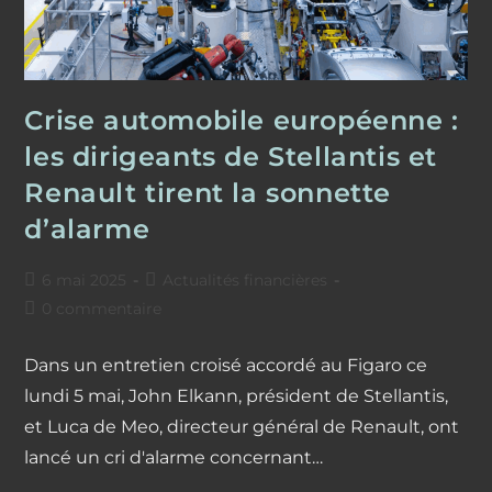
Crise automobile européenne :
les dirigeants de Stellantis et
Renault tirent la sonnette
d’alarme
Publication
Post
6 mai 2025
Actualités financières
publiée :
category:
Commentaires
0 commentaire
de
la
Dans un entretien croisé accordé au Figaro ce
publication :
lundi 5 mai, John Elkann, président de Stellantis,
et Luca de Meo, directeur général de Renault, ont
lancé un cri d'alarme concernant…