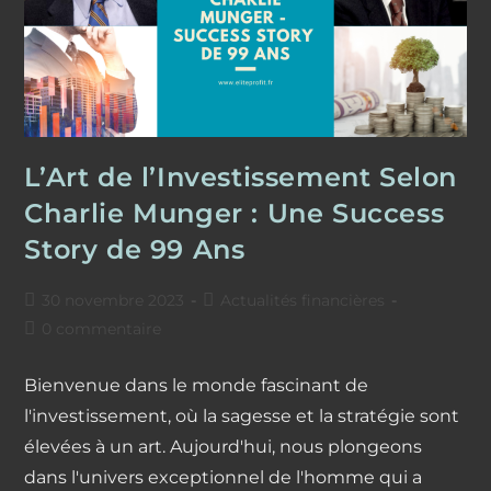
Fait
Marche
Arrière
L’Art de l’Investissement Selon
Charlie Munger : Une Success
Story de 99 Ans
Publication
Post
30 novembre 2023
Actualités financières
publiée :
category:
Commentaires
0 commentaire
de
la
Bienvenue dans le monde fascinant de
publication :
l'investissement, où la sagesse et la stratégie sont
élevées à un art. Aujourd'hui, nous plongeons
dans l'univers exceptionnel de l'homme qui a