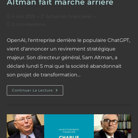
Altman fait marche arrière
Publication
Post
6 mai 2025
Actualités financières
publiée :
category:
Commentaires
0 commentaire
de
la
OpenAI, l'entreprise derrière le populaire ChatGPT,
publication :
vient d'annoncer un revirement stratégique
majeur. Son directeur général, Sam Altman, a
déclaré lundi 5 mai que la société abandonnait
son projet de transformation…
OpenAI
Continuer La Lecture
Reste
Une
Organisation
À
But
Non
Lucratif
:
Sam
Altman