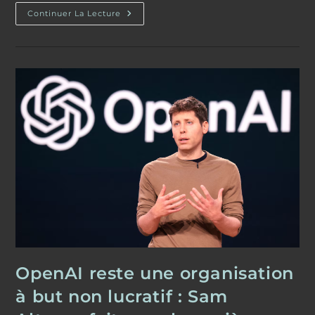
Crise
Continuer La Lecture
Automobile
Européenne
:
Les
Dirigeants
De
Stellantis
Et
Renault
Tirent
La
Sonnette
D’alarme
OpenAI reste une organisation
à but non lucratif : Sam