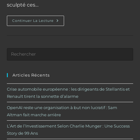
sculpté ces…
L’Art
Continuer La Lecture
De
L’Investissement
Selon
Charlie
Munger
:
Une
Success
Story
De
99
Ans
Articles Récents
Crise automobile européenne : les dirigeants de Stellantis et
Renault tirent la sonnette d’alarme
OpenAI reste une organisation à but non lucratif : Sam
Altman fait marche arrière
L’Art de l’Investissement Selon Charlie Munger : Une Success
Story de 99 Ans