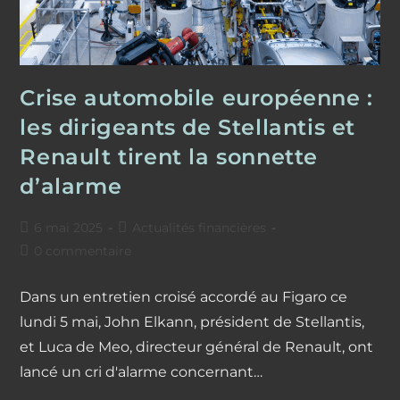
Crise automobile européenne :
les dirigeants de Stellantis et
Renault tirent la sonnette
d’alarme
Publication
Post
6 mai 2025
Actualités financières
publiée :
category:
Commentaires
0 commentaire
de
la
Dans un entretien croisé accordé au Figaro ce
publication :
lundi 5 mai, John Elkann, président de Stellantis,
et Luca de Meo, directeur général de Renault, ont
lancé un cri d'alarme concernant…