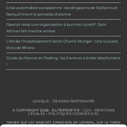
Crise automobile européenne : les dirigeants de Stellantis et
Renault tirent la sonnette d’alarme
OpenAI reste une organisation à but non lucratif : Sam
Altman fait marche arrière
L’Art de l’Investissement Selon Charlie Munger : Une Success
Story de 99 Ans
Guide du Novice en Trading : les 5 erreurs à éviter absolument
!
LEXIQUE
-
DEVIENS PARTENAIRE
© COPYRIGHT 2026 - ELITEPROFIT® -
CGV
-
MENTIONS
LÉGALES
-
POLITIQUES COOKIES (UE)
TRADER SUR LES MARCHÉS FINANCIERS EN GÉNÉRAL, SUR LE FOREX
ET LES CFD EN PARTICULIER COMPORTE DE NOMBREUX RISQUES.