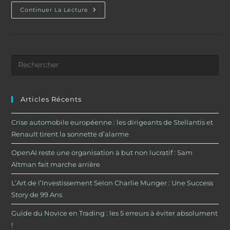
Crise
Continuer La Lecture
Automobile
Européenne
:
Les
Dirigeants
De
Stellantis
Et
Renault
Tirent
La
Sonnette
Articles Récents
D’alarme
Crise automobile européenne : les dirigeants de Stellantis et
Renault tirent la sonnette d’alarme
OpenAI reste une organisation à but non lucratif : Sam
Altman fait marche arrière
L’Art de l’Investissement Selon Charlie Munger : Une Success
Story de 99 Ans
Guide du Novice en Trading : les 5 erreurs à éviter absolument
!