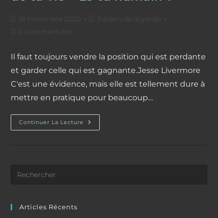
Publication
Post
19 novembre 2020
Traders de légende
publiée :
category:
Commentaires
0 commentaire
de
la
Il faut toujours vendre la position qui est perdante
publication :
et garder celle qui est gagnante.Jesse Livermore
C'est une évidence, mais elle est tellement dure à
mettre en pratique pour beaucoup…
Jesse
Continuer La Lecture
Livermore
–
Sois
Trader
De
Ta
Vie
–
Es-
Tu
Humain
?
Articles Récents