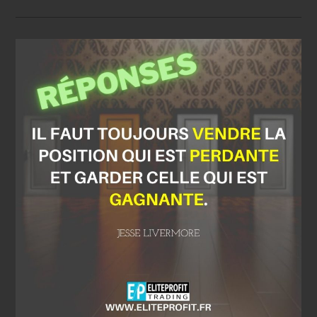
D’actions
Et
Pépites
Trading
2023-
05-
31