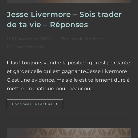
Jesse Livermore – Sois trader
de ta vie – Réponses
Publication
Post
19 novembre 2020
Traders de légende
publiée :
category:
Commentaires
0 commentaire
de
la
Il faut toujours vendre la position qui est perdante
publication :
et garder celle qui est gagnante.Jesse Livermore
C'est une évidence, mais elle est tellement dure à
mettre en pratique pour beaucoup…
Jesse
Continuer La Lecture
Livermore
–
Sois
Trader
De
Ta
Vie