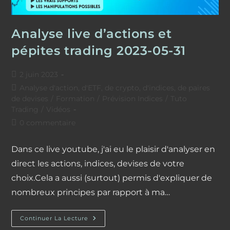
Analyse live d’actions et
pépites trading 2023-05-31
Publication
2 juin 2023
publiée :
Post
Analyse d'action, d'ETF, de crypto, d'indices, de paires
category:
de devises
/
Formation
/
Prévision Indices
/
Tuto
Trading
/
Vidéos
Commentaires
0 commentaire
de
la
Dans ce live youtube, j'ai eu le plaisir d'analyser en
publication :
direct les actions, indices, devises de votre
choix.Cela a aussi (surtout) permis d'expliquer de
nombreux principes par rapport à ma…
Analyse
Continuer La Lecture
Live