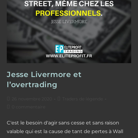
Jesse Livermore et
l’overtrading
Publication
Post
26 novembre 2020
Traders de légende
publiée :
category:
Commentaires
0 commentaire
de
la
C'est le besoin d'agir sans cesse et sans raison
publication :
valable qui est la cause de tant de pertes à Wall